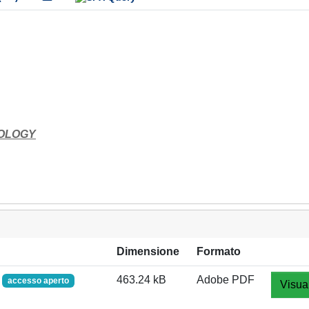
IOLOGY
Dimensione
Formato
f
463.24 kB
Adobe PDF
accesso aperto
Visua