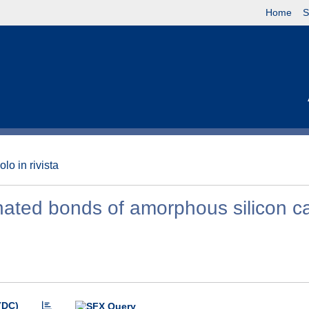
Home
S
olo in rivista
nated bonds of amorphous silicon c
(DC)