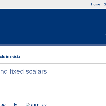
Home
S
olo in rivista
and fixed scalars
(DC)