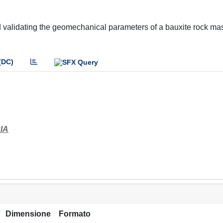
d validating the geomechanical parameters of a bauxite rock ma
(DC)
IA
Dimensione
Formato