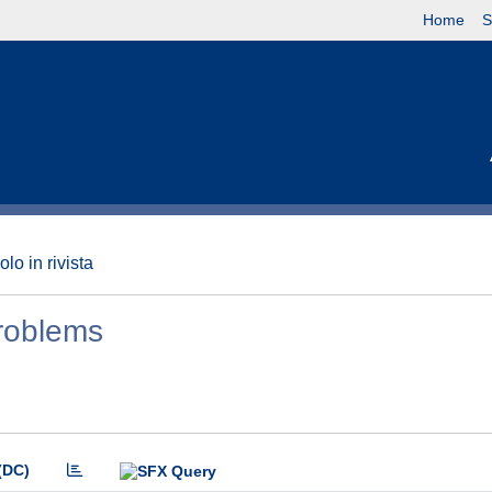
Home
S
olo in rivista
roblems
(DC)