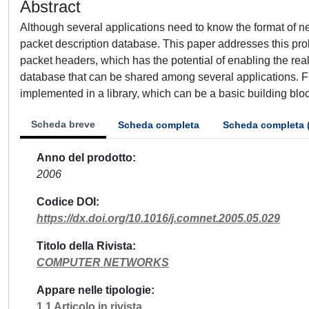
Abstract
Although several applications need to know the format of net
packet description database. This paper addresses this p
packet headers, which has the potential of enabling the rea
database that can be shared among several applications. Fu
implemented in a library, which can be a basic building blo
Scheda breve
Scheda completa
Scheda completa 
Anno del prodotto
2006
Codice DOI
https://dx.doi.org/10.1016/j.comnet.2005.05.029
Titolo della Rivista
COMPUTER NETWORKS
Appare nelle tipologie
1.1 Articolo in rivista