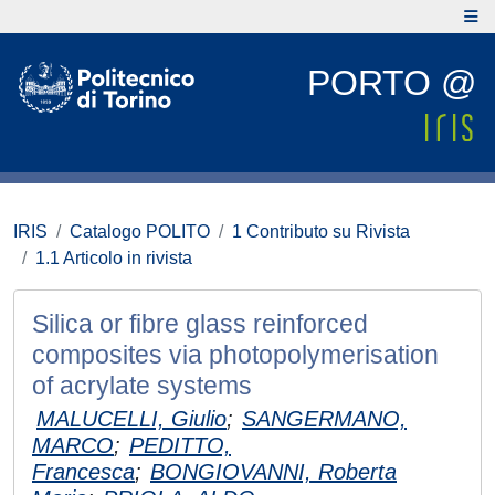
PORTO @
IRIS
Catalogo POLITO
1 Contributo su Rivista
1.1 Articolo in rivista
Silica or fibre glass reinforced
composites via photopolymerisation
of acrylate systems
MALUCELLI, Giulio
;
SANGERMANO,
MARCO
;
PEDITTO,
Francesca
;
BONGIOVANNI, Roberta