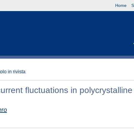
Home
S
olo in rivista
rent fluctuations in polycrystalline
ero