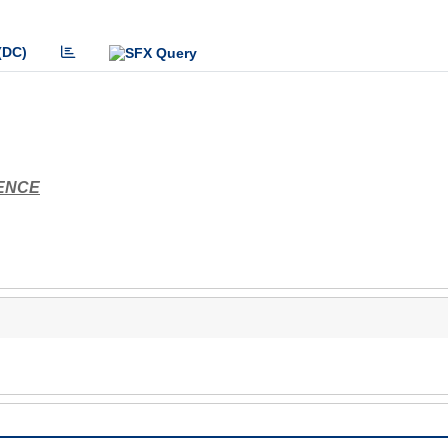
(DC)
IENCE