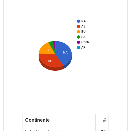
NA
AS
EU
SA
Conti…
AF
EU
NA
AS
Continente
#