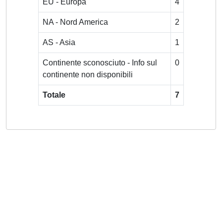
EU - Europa
4
NA - Nord America
2
AS - Asia
1
Continente sconosciuto - Info sul
0
continente non disponibili
Totale
7
Powered by
IRIS
-
about IRIS
-
Utilizzo dei cookie
-
Privacy
Copyright © 2026