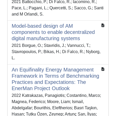
2021 Battocchio, P.; Di Falco, R.; Iacomino, R.;
Pace, L.; Pagani, L.; Quercetti, S.; Sacco, G.; Santi
and M Orlandi, S.
Model-based design of AM
components to enable decentralized
digital manufacturing systems
2021 Borgue, O.; Stavridis, J.; Vannucci, T.;
Stavropoulos, P.; Bikas, H.; Di Falco, R.; Nyborg,
L.
An Equifinality Energy Management
Framework in Terms of Benchmarking
Practices and Expectations: The
EnerMan Project Outlook
2022 Katrakazas, Panagiotis; Costantino, Marco;
Magnea, Federico; Moore, Liam; Ismail,
Abdelgafar; Bourithis, Eleftherios; Basri Taşkın,
Hasan; Tutku Özen, Zeynep; Artunç Sarı, İlyas;