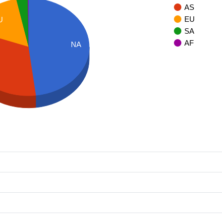
AS
EU
U
SA
AF
NA