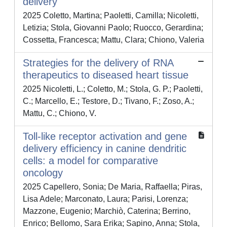
delivery
2025 Coletto, Martina; Paoletti, Camilla; Nicoletti,
Letizia; Stola, Giovanni Paolo; Ruocco, Gerardina;
Cossetta, Francesca; Mattu, Clara; Chiono, Valeria
Strategies for the delivery of RNA
therapeutics to diseased heart tissue
2025 Nicoletti, L.; Coletto, M.; Stola, G. P.; Paoletti,
C.; Marcello, E.; Testore, D.; Tivano, F.; Zoso, A.;
Mattu, C.; Chiono, V.
Toll-like receptor activation and gene
delivery efficiency in canine dendritic
cells: a model for comparative
oncology
2025 Capellero, Sonia; De Maria, Raffaella; Piras,
Lisa Adele; Marconato, Laura; Parisi, Lorenza;
Mazzone, Eugenio; Marchiò, Caterina; Berrino,
Enrico; Bellomo, Sara Erika; Sapino, Anna; Stola,