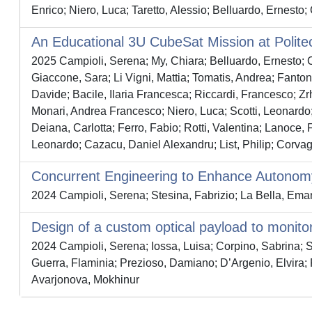
Enrico; Niero, Luca; Taretto, Alessio; Belluardo, Ernesto;
An Educational 3U CubeSat Mission at Polite
2025 Campioli, Serena; My, Chiara; Belluardo, Ernesto; Co
Giaccone, Sara; Li Vigni, Mattia; Tomatis, Andrea; Fant
Davide; Bacile, Ilaria Francesca; Riccardi, Francesco; Z
Monari, Andrea Francesco; Niero, Luca; Scotti, Leonardo; C
Deiana, Carlotta; Ferro, Fabio; Rotti, Valentina; Lanoc
Leonardo; Cazacu, Daniel Alexandru; List, Philip; Corva
Concurrent Engineering to Enhance Autonom
2024 Campioli, Serena; Stesina, Fabrizio; La Bella, Ema
Design of a custom optical payload to monit
2024 Campioli, Serena; Iossa, Luisa; Corpino, Sabrina; S
Guerra, Flaminia; Prezioso, Damiano; D’Argenio, Elvira; F
Avarjonova, Mokhinur