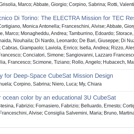
 Grisolia, Marco; Abbate, Giorgio; Corpino, Sabrina; Rotti, Valent
cnico Di Torino: The ELECTRA Mission for TEC Res
rtigiano, Monica Antonella; Franceschini, Alvise; Abbate, Giorgi
one, Marco; Monagheddu, Andrea; Tamburrino, Edoardo; Storace,
rhaida, Nouhaila; Di Nardo, Leonardo; De Bari, Giuseppe; Di Nuz
abras, Giampaolo; Laviola, Enrico; Isella, Andrea; Rizzo, Alessan
e, Francesco; Conciatori, Simone; Sangiovanni, Lazzaro Frances
glia, Francesco; Scimone, Tiziano; Rollo, Angelo; Hubacech, Mat
y for Deep-Space CubeSat Mission Design
nuela; Corpino, Sabrina; Niero, Luca; My, Chiara
or ocean color by an educational 3U CubeSat
tesina, Fabrizio; Fornasiero, Fabrizio; Belluardo, Ernesto; Cort
ranceschini, Alvise; Consiglia Salvemini, Maria; Bruno, Martina;