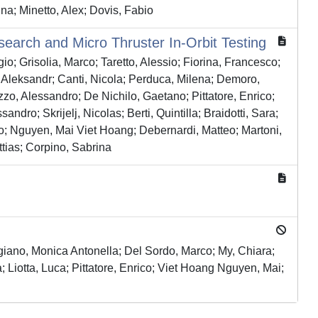
ina; Minetto, Alex; Dovis, Fabio
earch and Micro Thruster In-Orbit Testing
o; Grisolia, Marco; Taretto, Alessio; Fiorina, Francesco;
 Aleksandr; Canti, Nicola; Perduca, Milena; Demoro,
zo, Alessandro; De Nichilo, Gaetano; Pittatore, Enrico;
dro; Skrijelj, Nicolas; Berti, Quintilla; Braidotti, Sara;
co; Nguyen, Mai Viet Hoang; Debernardi, Matteo; Martoni,
tias; Corpino, Sabrina
igiano, Monica Antonella; Del Sordo, Marco; My, Chiara;
 Liotta, Luca; Pittatore, Enrico; Viet Hoang Nguyen, Mai;