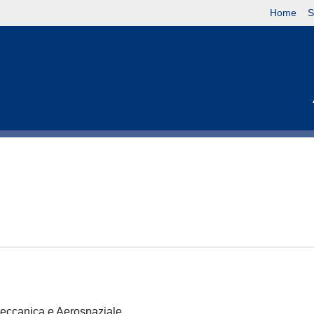
Home
S
 Meccanica e Aerospaziale