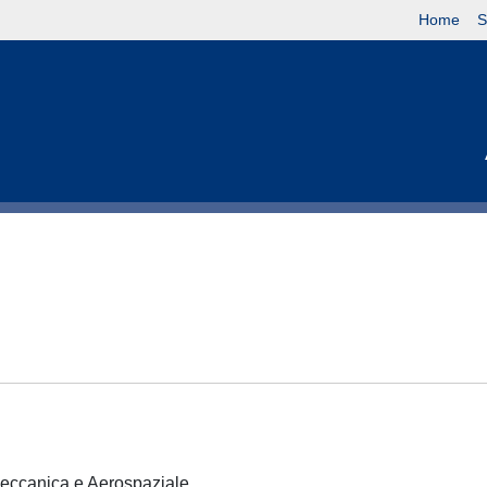
Home
S
 Meccanica e Aerospaziale