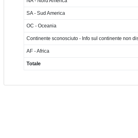
NA - Nord America
SA - Sud America
OC - Oceania
Continente sconosciuto - Info sul continente non dis
AF - Africa
Totale
Powered by
IRIS
-
about IRIS
-
Utilizzo dei cookie
-