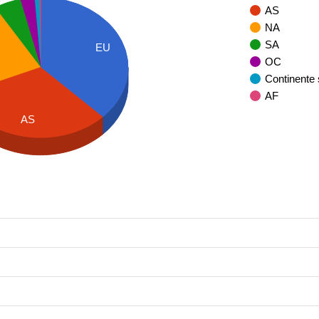
AS
NA
SA
EU
OC
Continente
AF
AS