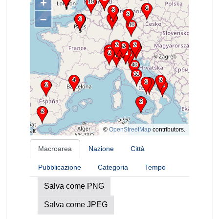
+
–
©
OpenStreetMap
contributors.
Macroarea
Nazione
Città
Pubblicazione
Categoria
Tempo
Salva come PNG
Salva come JPEG