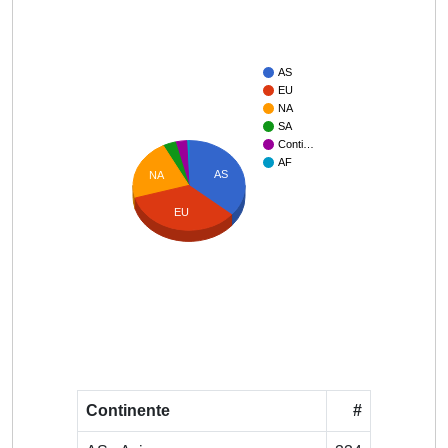
AS
EU
NA
SA
Conti…
AF
AS
NA
EU
Continente
#