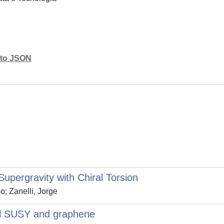
mato JSON
upergravity with Chiral Torsion
o; Zanelli, Jorge
al SUSY and graphene