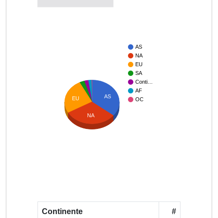
AS
NA
EU
SA
Conti…
AF
AS
EU
OC
NA
Continente
#