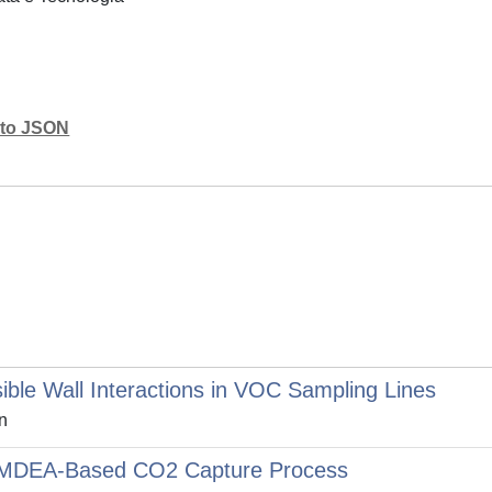
mato JSON
rsible Wall Interactions in VOC Sampling Lines
n
ed MDEA-Based CO2 Capture Process