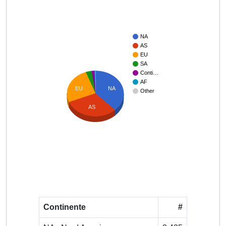
NA
AS
EU
SA
Conti…
AF
EU
NA
Other
AS
Continente
#