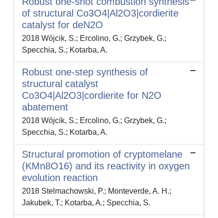
Robust one-shot combustion synthesis
of structural Co3O4|Al2O3|cordierite
catalyst for deN2O
2018 Wójcik, S.; Ercolino, G.; Grzybek, G.;
Specchia, S.; Kotarba, A.
Robust one-step synthesis of
structural catalyst
Co3O4|Al2O3|cordierite for N2O
abatement
2018 Wójcik, S.; Ercolino, G.; Grzybek, G.;
Specchia, S.; Kotarba, A.
Structural promotion of cryptomelane
(KMn8O16) and its reactivity in oxygen
evolution reaction
2018 Stelmachowski, P.; Monteverde, A. H.;
Jakubek, T.; Kotarba, A.; Specchia, S.