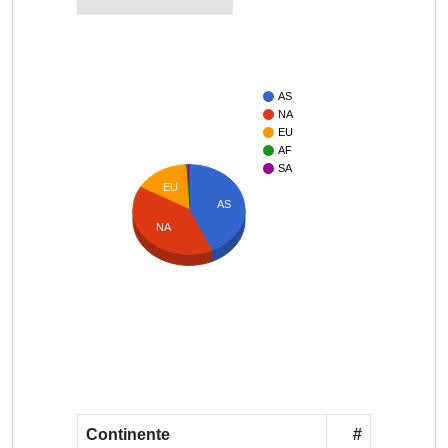
AS
NA
EU
AF
SA
EU
AS
NA
Continente
#