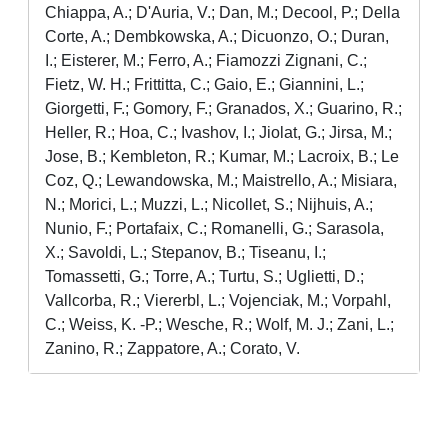
Chiappa, A.; D'Auria, V.; Dan, M.; Decool, P.; Della
Corte, A.; Dembkowska, A.; Dicuonzo, O.; Duran,
I.; Eisterer, M.; Ferro, A.; Fiamozzi Zignani, C.;
Fietz, W. H.; Frittitta, C.; Gaio, E.; Giannini, L.;
Giorgetti, F.; Gomory, F.; Granados, X.; Guarino, R.;
Heller, R.; Hoa, C.; Ivashov, I.; Jiolat, G.; Jirsa, M.;
Jose, B.; Kembleton, R.; Kumar, M.; Lacroix, B.; Le
Coz, Q.; Lewandowska, M.; Maistrello, A.; Misiara,
N.; Morici, L.; Muzzi, L.; Nicollet, S.; Nijhuis, A.;
Nunio, F.; Portafaix, C.; Romanelli, G.; Sarasola,
X.; Savoldi, L.; Stepanov, B.; Tiseanu, I.;
Tomassetti, G.; Torre, A.; Turtu, S.; Uglietti, D.;
Vallcorba, R.; Viererbl, L.; Vojenciak, M.; Vorpahl,
C.; Weiss, K. -P.; Wesche, R.; Wolf, M. J.; Zani, L.;
Zanino, R.; Zappatore, A.; Corato, V.