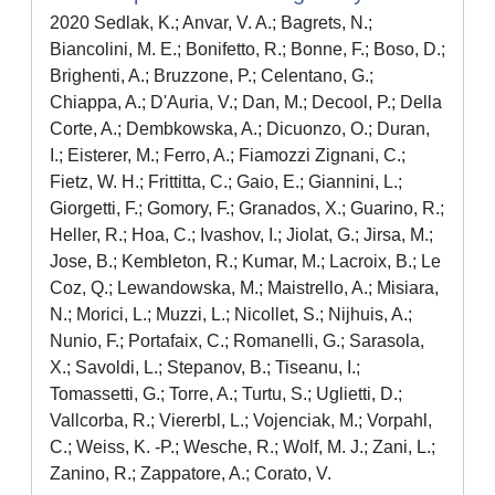
2020 Sedlak, K.; Anvar, V. A.; Bagrets, N.;
Biancolini, M. E.; Bonifetto, R.; Bonne, F.; Boso, D.;
Brighenti, A.; Bruzzone, P.; Celentano, G.;
Chiappa, A.; D'Auria, V.; Dan, M.; Decool, P.; Della
Corte, A.; Dembkowska, A.; Dicuonzo, O.; Duran,
I.; Eisterer, M.; Ferro, A.; Fiamozzi Zignani, C.;
Fietz, W. H.; Frittitta, C.; Gaio, E.; Giannini, L.;
Giorgetti, F.; Gomory, F.; Granados, X.; Guarino, R.;
Heller, R.; Hoa, C.; Ivashov, I.; Jiolat, G.; Jirsa, M.;
Jose, B.; Kembleton, R.; Kumar, M.; Lacroix, B.; Le
Coz, Q.; Lewandowska, M.; Maistrello, A.; Misiara,
N.; Morici, L.; Muzzi, L.; Nicollet, S.; Nijhuis, A.;
Nunio, F.; Portafaix, C.; Romanelli, G.; Sarasola,
X.; Savoldi, L.; Stepanov, B.; Tiseanu, I.;
Tomassetti, G.; Torre, A.; Turtu, S.; Uglietti, D.;
Vallcorba, R.; Viererbl, L.; Vojenciak, M.; Vorpahl,
C.; Weiss, K. -P.; Wesche, R.; Wolf, M. J.; Zani, L.;
Zanino, R.; Zappatore, A.; Corato, V.