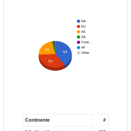
NA
EU
AS
SA
Conti…
AF
AS
NA
Other
EU
Continente
#