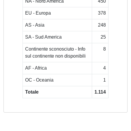
NA - Nord America
450
EU - Europa
378
AS - Asia
248
SA - Sud America
25
Continente sconosciuto - Info
8
sul continente non disponibili
AF - Africa
4
OC - Oceania
1
Totale
1.114