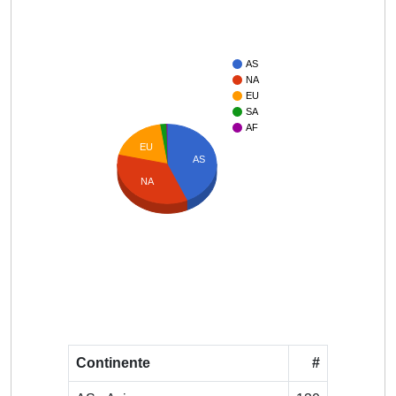
AS
NA
EU
SA
AF
EU
AS
NA
Continente
#