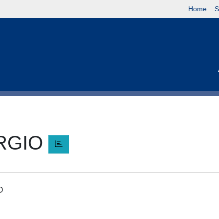
Home
S
ERGIO
IO