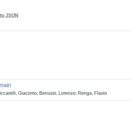
mato JSON
omain
carelli, Giacomo; Benussi, Lorenzo; Renga, Flavio