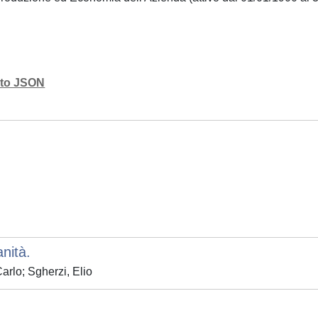
mato JSON
nità.
arlo; Sgherzi, Elio