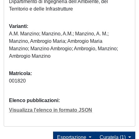
Dipartimento di Ingegneria dell'Ambiente, del
Territorio e delle Infrastrutture
Varianti
A.M. Manzino; Manzino, A.M.; Manzino, A. M.;
Manzino, Ambrogio Maria; Ambrogio Maria
Manzino; Manzino Ambrogio; Ambrogio, Manzino;
Ambrogio Manzino
Matricola
001820
Elenco pubblicazioni
Visualizza l'elenco in formato JSON
Esportazione
Curatela (1)