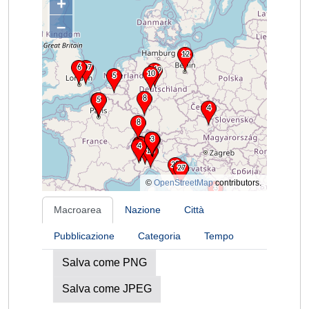
+
–
©
OpenStreetMap
contributors.
Macroarea
Nazione
Città
Pubblicazione
Categoria
Tempo
Salva come PNG
Salva come JPEG