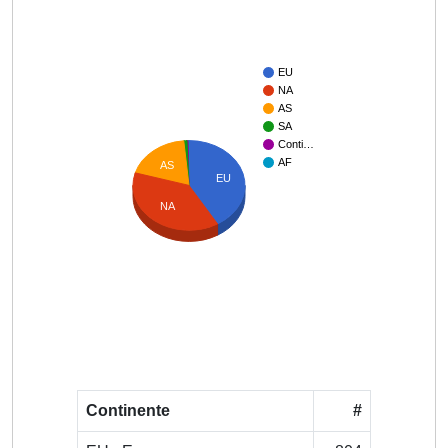
EU
NA
AS
SA
Conti…
AF
AS
EU
NA
Continente
#