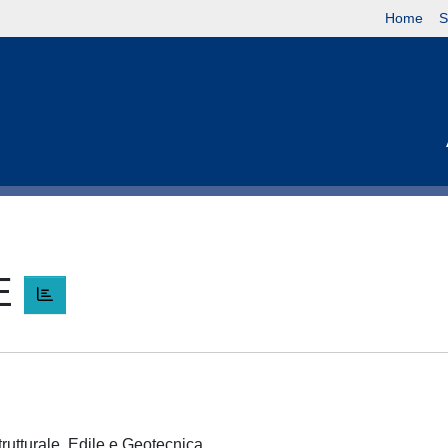
Home
S
E
trutturale, Edile e Geotecnica