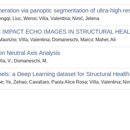
eration via panoptic segmentation of ultra-high-re
gqi; Liuc, Wenxi; Villa, Valentina; Ninić, Jelena
 IMPACT ECHO IMAGES IN STRUCTURAL HEA
urizio; Villa, Valentina; Domaneschi, Marco; Maher, Ali
n Neutral Axis Analysis
illa, V.; Domaneschi, M.
ls: a Deep Learning dataset for Structural Health
e, Zehao; Cavallaro, Paola Alice Rosa; Villa, Valentina; Nin