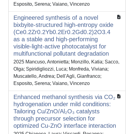
Esposito, Serena; Vaiano, Vincenzo
Engineered synthesis of a novel
bixbyite-structured high-entropy oxide
(Ce0.2Zr0.2Yb0.2Er0.2Gd0.2)2O3.4
as a stable and high-performing
visible-light-active photocatalyst for
multifunctional pollutant degradation
2025 Mancuso, Antonietta; Monzillo, Katia; Sacco,
Olga; Spiridigliozzi, Luca; Monfreda, Viviana;
Muscatello, Andrea; Dell'Agli, Gianfranco;
Esposito, Serena; Vaiano, Vincenzo
Enhanced methanol synthesis via CO₂
hydrogenation under mild conditions:
Tailoring Cu/ZnO/Al₂O₃ catalysts
through precursor selection for
optimized Cu-ZnO interface interaction
2025 Chianese, Laura; Viscardi, Rosanna;