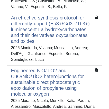
Ballesteros, S.; Castellino, M.; Mancuso, A.;
Vaiano, V.; Esposito, S.; Bella, F.
An effective synthesis protocol for
differently-doped (Eu3+/Gd3+/Tb3+)
luminescent La-hydroxycarbonates
and their derivatives oxycarbonates
and oxides
2025 Monfreda, Viviana; Muscatello, Andrea;
Dell'Agli, Gianfranco; Esposito, Serena;
Spiridigliozzi, Luca
Engineered NiO/TiO2 and
CuO/NiO/TiO2 heterojunctions for
sustainable direct photocatalytic
epoxidation of propylene using
molecular oxygen
2025 Morante, Nicola; Monzillo, Katia; Padua,
Alessandro; Muscatello, Andrea; Sannino, Diana;