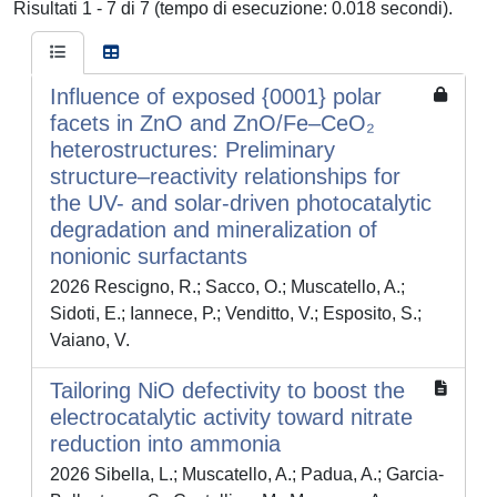
Risultati 1 - 7 di 7 (tempo di esecuzione: 0.018 secondi).
Influence of exposed {0001} polar
facets in ZnO and ZnO/Fe–CeO₂
heterostructures: Preliminary
structure–reactivity relationships for
the UV- and solar-driven photocatalytic
degradation and mineralization of
nonionic surfactants
2026 Rescigno, R.; Sacco, O.; Muscatello, A.;
Sidoti, E.; Iannece, P.; Venditto, V.; Esposito, S.;
Vaiano, V.
Tailoring NiO defectivity to boost the
electrocatalytic activity toward nitrate
reduction into ammonia
2026 Sibella, L.; Muscatello, A.; Padua, A.; Garcia-