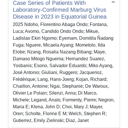
Case Series of Patients With
Laboratory-Confirmed Marburg Virus
Disease in 2023 in Equatorial Guinea
2025 Ndoho, Florentino Abaga Ondo; Fontana,
Luca; Avomo, Candido Ondo Ondo; Mikue,
Ladislao Ekiri Ngomo; Eyemam, Domitila Ñadang
Fuga; Nguere, Micaela Ayang; Mometolo, Ilda
Elobe; Nzang, Rosalia Nazang Bibang; Maye,
Damaso Mitogo Nguema; Hernandez Suarez,
Yosbanis; Esono, Salvador Eduardo; Miko Ayang,
José Antonio; Giuliani, Ruggero; Jacquerioz,
Frédérique; Lang, Hans-Joerg; Kojan, Richard;
Chaillon, Antoine; Ngai, Stephanie; De Waroux,
Olivier Le Polain; Silenzi, Anna; Di Marco,
Michele; Legand, Anaïs; Formenty, Pierre; Negron,
Maria E; Klena, John D; Choi, Mary J; Mayer,
Oren; Scholte, Florine E M; Welch, Stephen R;
Gutierrez, Emily Zielinski; Diaz, Janet