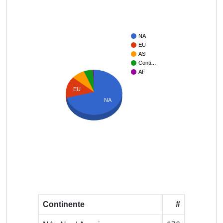
NA
EU
AS
Conti…
AF
EU
NA
Continente
#