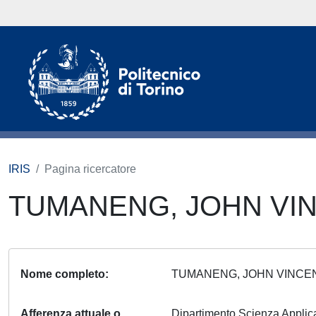
IRIS
Pagina ricercatore
TUMANENG, JOHN VI
Nome completo
TUMANENG, JOHN VINC
Afferenza attuale o
Dipartimento Scienza Appli