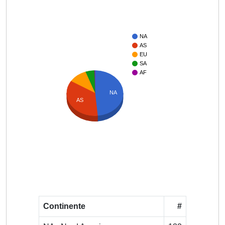
NA
AS
EU
SA
AF
NA
AS
Continente
#