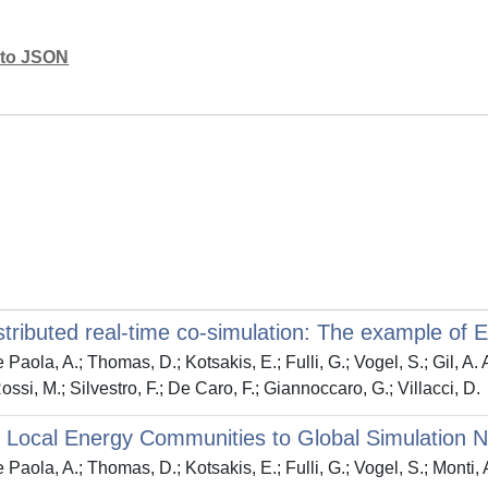
mato JSON
distributed real-time co-simulation: The example of
ola, A.; Thomas, D.; Kotsakis, E.; Fulli, G.; Vogel, S.; Gil, A. Ac
Rossi, M.; Silvestro, F.; De Caro, F.; Giannoccaro, G.; Villacci, D.
om Local Energy Communities to Global Simulation 
aola, A.; Thomas, D.; Kotsakis, E.; Fulli, G.; Vogel, S.; Monti, A