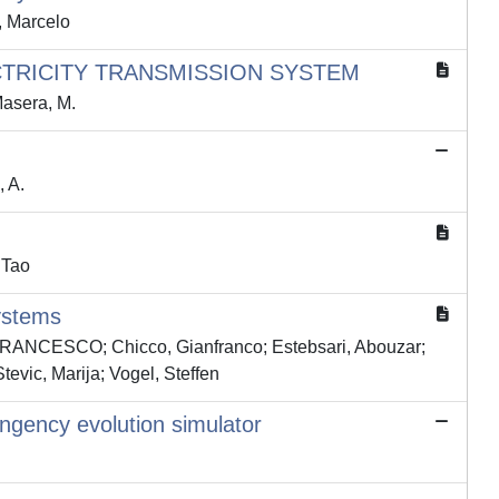
, Marcelo
CTRICITY TRANSMISSION SYSTEM
asera, M.
 A.
 Tao
Systems
E FRANCESCO; Chicco, Gianfranco; Estebsari, Abouzar;
tevic, Marija; Vogel, Steffen
ingency evolution simulator