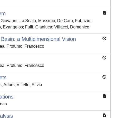
tem
iovanni; La Scala, Massimo; De Caro, Fabrizio;
, Evangelos; Fulli, Gianluca; Villacci, Domenico
asin: a Multidimensional Vision
drea; Profumo, Francesco
drea; Profumo, Francesco
ets
Arturs; Vitiello, Silvia
ations
anco
alysis