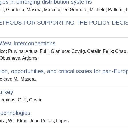
es in emerging distribution systems
i, Gianluca; Masera, Marcelo; De Gennaro, Michele; Paffumi, 
ETHODS FOR SUPPORTING THE POLICY DECI
West Interconnections
rvins, Arturs; Fulli, Gianluca; Covrig, Catalin Felix; Chaou
; Obushevs, Artjoms
olution, opportunities, and critical issues for pan-Eu
delean; M., Masera
Turkey
Demirtas; C. F., Covrig
 technologies
uca; Wil, Kling; Joao Pecas, Lopes