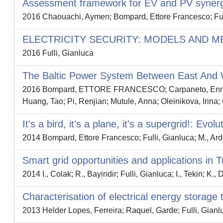
Assessment framework for EV and PV synergi
2016 Chaouachi, Aymen; Bompard, Ettore Francesco; Full
ELECTRICITY SECURITY: MODELS AND M
2016 Fulli, Gianluca
The Baltic Power System Between East And 
2016 Bompard, ETTORE FRANCESCO; Carpaneto, Enrico; Pu
Huang, Tao; Pi, Renjian; Mutule, Anna; Oleinikova, Irina
It's a bird, it's a plane, it's a supergrid!: Ev
2014 Bompard, Ettore Francesco; Fulli, Gianluca; M., Ar
Smart grid opportunities and applications in 
2014 I., Colak; R., Bayindir; Fulli, Gianluca; I., Tekin; K., 
Characterisation of electrical energy storage
2013 Helder Lopes, Ferreira; Raquel, Garde; Fulli, Gianl