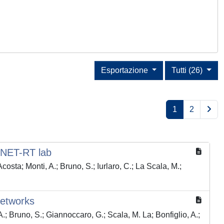
Esportazione
Tutti (26)
1
2
 ENET-RT lab
osta; Monti, A.; Bruno, S.; Iurlaro, C.; La Scala, M.;
Networks
.; Bruno, S.; Giannoccaro, G.; Scala, M. La; Bonfiglio, A.;