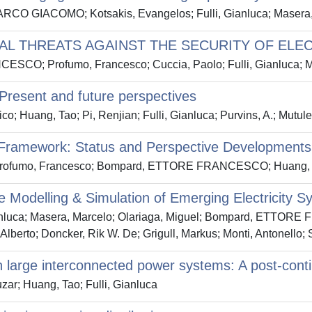
MARCO GIACOMO; Kotsakis, Evangelos; Fulli, Gianluca; Masera
RAL THREATS AGAINST THE SECURITY OF ELE
SCO; Profumo, Francesco; Cuccia, Paolo; Fulli, Gianluca; M
: Present and future perspectives
ang, Tao; Pi, Renjian; Fulli, Gianluca; Purvins, A.; Mutule,
ic Framework: Status and Perspective Developments
lin; Profumo, Francesco; Bompard, ETTORE FRANCESCO; Huang,
e Modelling & Simulation of Emerging Electricity 
 Gianluca; Masera, Marcelo; Olariaga, Miguel; Bompard, ETTOR
berto; Doncker, Rik W. De; Grigull, Markus; Monti, Antonello; S
in large interconnected power systems: A post-cont
; Huang, Tao; Fulli, Gianluca