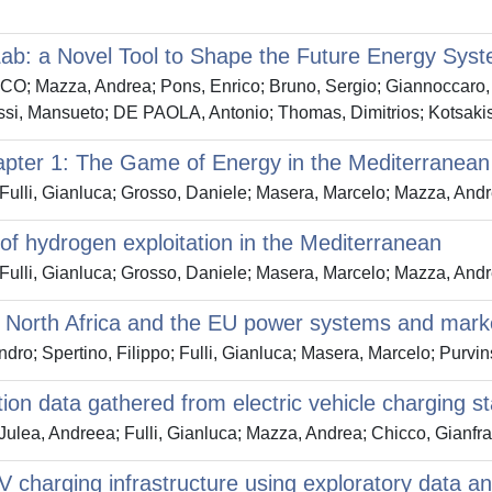
 Lab: a Novel Tool to Shape the Future Energy Sys
Mazza, Andrea; Pons, Enrico; Bruno, Sergio; Giannoccaro, G
ossi, Mansueto; DE PAOLA, Antonio; Thomas, Dimitrios; Kotsakis
ter 1: The Game of Energy in the Mediterranean B
; Fulli, Gianluca; Grosso, Daniele; Masera, Marcelo; Mazza, An
s of hydrogen exploitation in the Mediterranean
; Fulli, Gianluca; Grosso, Daniele; Masera, Marcelo; Mazza, An
n North Africa and the EU power systems and mark
ro; Spertino, Filippo; Fulli, Gianluca; Masera, Marcelo; Purvins, 
ction data gathered from electric vehicle charging st
ea, Andreea; Fulli, Gianluca; Mazza, Andrea; Chicco, Gianfr
 charging infrastructure using exploratory data an