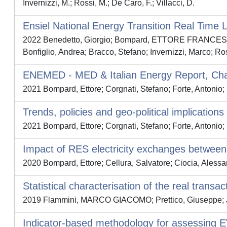
Invernizzi, M.; Rossi, M.; De Caro, F.; Villacci, D.
Ensiel National Energy Transition Real Time
2022 Benedetto, Giorgio; Bompard, ETTORE FRANCESCO; 
Bonfiglio, Andrea; Bracco, Stefano; Invernizzi, Marco; R
ENEMED - MED & Italian Energy Report, Chap
2021 Bompard, Ettore; Corgnati, Stefano; Forte, Antonio
Trends, policies and geo-political implication
2021 Bompard, Ettore; Corgnati, Stefano; Forte, Antonio
Impact of RES electricity exchanges betwee
2020 Bompard, Ettore; Cellura, Salvatore; Ciocia, Alessand
Statistical characterisation of the real transa
2019 Flammini, MARCO GIACOMO; Prettico, Giuseppe; Jul
Indicator-based methodology for assessing EV