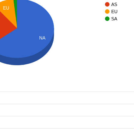
AS
EU
EU
SA
NA