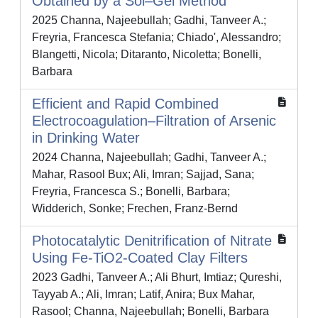
Obtained by a Sol–Gel Method
2025 Channa, Najeebullah; Gadhi, Tanveer A.;
Freyria, Francesca Stefania; Chiado', Alessandro;
Blangetti, Nicola; Ditaranto, Nicoletta; Bonelli,
Barbara
Efficient and Rapid Combined
Electrocoagulation–Filtration of Arsenic
in Drinking Water
2024 Channa, Najeebullah; Gadhi, Tanveer A.;
Mahar, Rasool Bux; Ali, Imran; Sajjad, Sana;
Freyria, Francesca S.; Bonelli, Barbara;
Widderich, Sonke; Frechen, Franz-Bernd
Photocatalytic Denitrification of Nitrate
Using Fe-TiO2-Coated Clay Filters
2023 Gadhi, Tanveer A.; Ali Bhurt, Imtiaz; Qureshi,
Tayyab A.; Ali, Imran; Latif, Anira; Bux Mahar,
Rasool; Channa, Najeebullah; Bonelli, Barbara