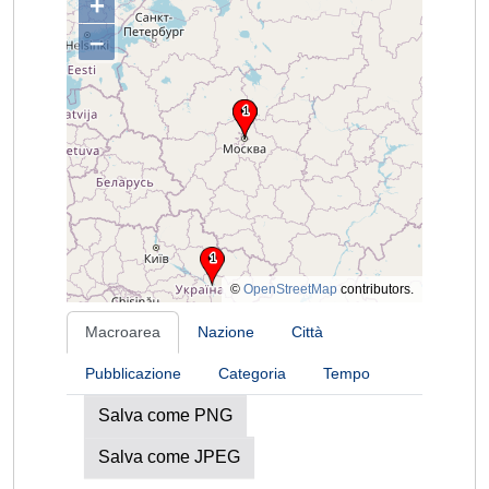
+
–
©
OpenStreetMap
contributors.
Macroarea
Nazione
Città
Pubblicazione
Categoria
Tempo
Salva come PNG
Salva come JPEG