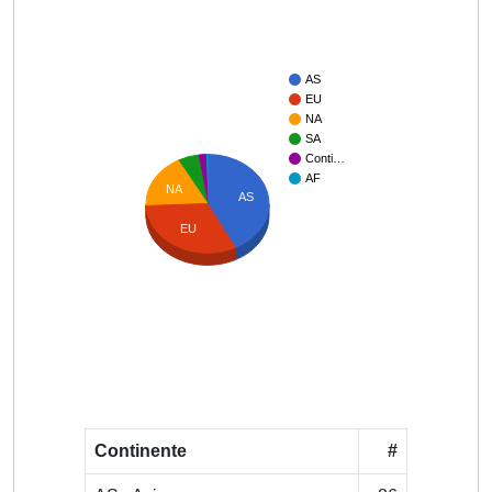
AS
EU
NA
SA
Conti…
AF
NA
AS
EU
Continente
#