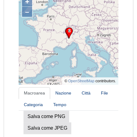
+
–
©
OpenStreetMap
contributors.
Macroarea
Nazione
Città
File
Categoria
Tempo
Salva come PNG
Salva come JPEG