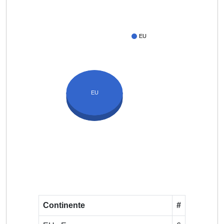
EU
EU
Continente
#