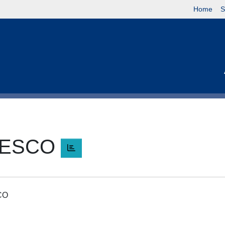
Home
S
CESCO
SCO