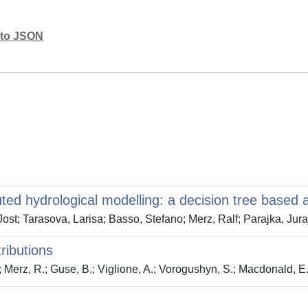
mato JSON
ibuted hydrological modelling: a decision tree based
st; Tarasova, Larisa; Basso, Stefano; Merz, Ralf; Parajka, Jura
ributions
.; Merz, R.; Guse, B.; Viglione, A.; Vorogushyn, S.; Macdonald, 