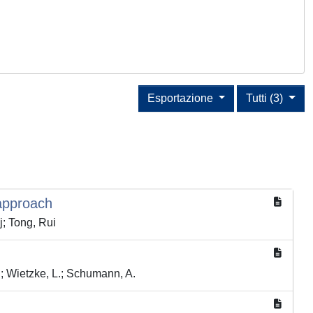
Esportazione
Tutti (3)
 approach
j; Tong, Rui
E.; Wietzke, L.; Schumann, A.