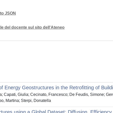
mato JSON
e del docente sul sito dell'Ateneo
 Energy Geostructures in the Retrofitting of Build
a; Capati, Giulia; Cecinato, Francesco; De Feudis, Simone; Gero
o, Martina; Sterpi, Donatella
ures using a Global Dataset: Diffusion, Efficien