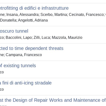
rofitting di edifici e infrastrutture
e; Insana, Alessandra; Scerbo, Martina; Cecinato, Francesco; G
 Donatella; Angelotti, Adriana
goscuro tunnel
; Baccolini, Lapo; Zilli, Luca; Mazzola, Maurizio
cted to time dependent threats
mone; Campana, Francesco
of existing tunnels
rco
fini di anti-icing stradale
rco
st the Design of Repair Works and Maintenance of