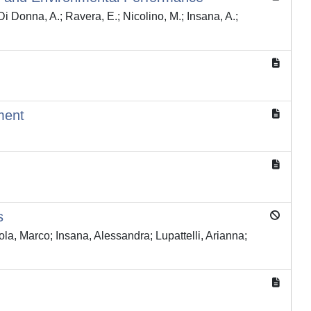
 Di Donna, A.; Ravera, E.; Nicolino, M.; Insana, A.;
ment
s
la, Marco; Insana, Alessandra; Lupattelli, Arianna;