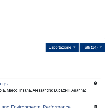
Esportazione
Tutti (14)
ings
la, Marco; Insana, Alessandra; Lupattelli, Arianna;
cy, and Environmental Performance