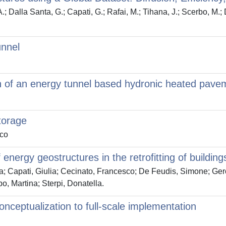
A.; Dalla Santa, G.; Capati, G.; Rafai, M.; Tihana, J.; Scerbo, M.;
unnel
ion of an energy tunnel based hydronic heated pave
storage
rco
energy geostructures in the retrofitting of building
a; Capati, Giulia; Cecinato, Francesco; De Feudis, Simone; Gero
o, Martina; Sterpi, Donatella.
conceptualization to full-scale implementation