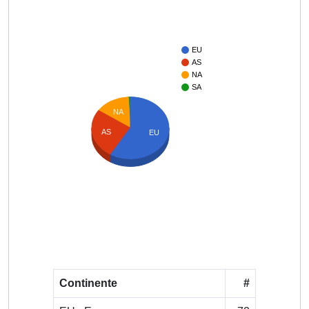
EU
AS
NA
SA
NA
AS
EU
Continente
#