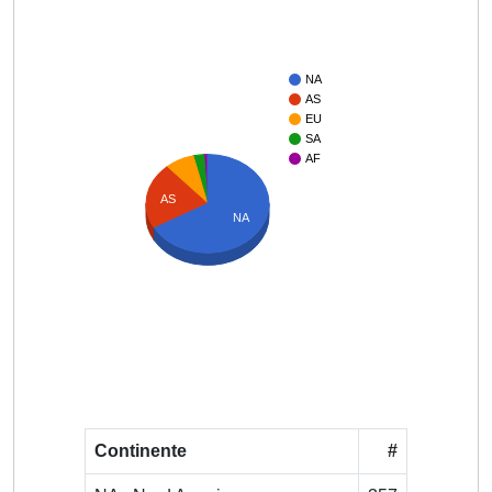
NA
AS
EU
SA
AF
AS
NA
Continente
#