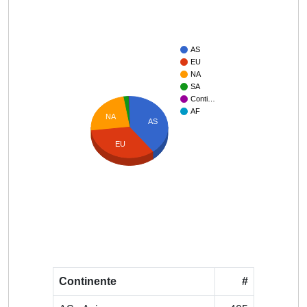
AS
EU
NA
SA
Conti…
AF
NA
AS
EU
Continente
#